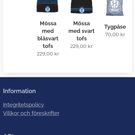
Mössa
Mössa
Tygpåse
med svart
med
70,00
kr
tofs
blåsvart
tofs
229,00
kr
229,00
kr
Information
Integritetspolicy
Villkor och föreskrifter