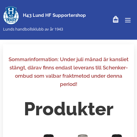
H43 Lund HF Supportershop
Lunds handbollsklubb av år 1943
Sommarinformation: Under juli månad är kansliet
stängt, därav finns endast leverans till Schenker-
ombud som valbar fraktmetod under denna
period!
Produkter