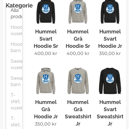
Kategorier
Alla
produkter
Hoodies,
Hummel
Hummel
Hummel
vuxen
Svart
Grå
Svart
Hoodies,
Hoodie Sr
Hoodie Sr
Hoodie Jr
barn
400,00
kr
400,00
kr
350,00
kr
Sweatshirt,
vuxen
Sweatshirt,
barn
T-
shirt,
Hummel
Hummel
Hummel
vuxen
Grå
Grå
Svart
Hoodie Jr
Sweatshirt
Sweatshirt
T-
Jr
Jr
350,00
kr
shirt,